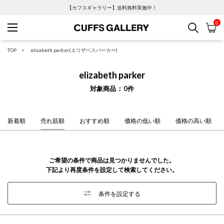
【カフスギャラリー】送料無料実施中！
0
検索
カ
Cuffs Gallery
TOP
elizabeth parker(エリザベスパーカー)
elizabeth parker
対象商品
0
件
新着順
売れ筋順
おすすめ順
価格の低い順
価格の高い順
ご希望の条件で商品は見つかりませんでした。
下記より再度条件を設定して検索してください。
条件を設定する