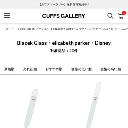
【カフスギャラリー】送料無料実施中！
6
検索
カ
Cuffs Gallery
TOP
Blazek Glass(ブラジェク)
|
elizabeth parker(エリザベスパーカー)
|
Disney(ディズニ
Blazek Glass・elizabeth parker・Disney
対象商品
23
件
新着順
売れ筋順
おすすめ順
価格の低い順
価格の高い順