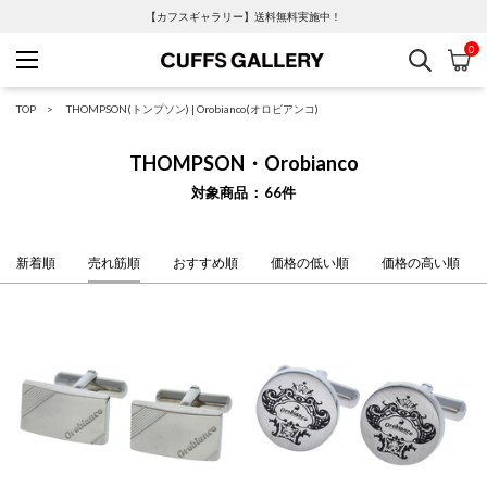
【カフスギャラリー】送料無料実施中！
0
検索
カ
Cuffs Gallery
TOP
THOMPSON(トンプソン)
|
Orobianco(オロビアンコ)
THOMPSON・Orobianco
対象商品
66
件
新着順
売れ筋順
おすすめ順
価格の低い順
価格の高い順