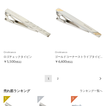
Orobianco
Orobianco
ロゴチェックタイピン
ゴールドコーナーストライプタイピン
￥5,500
￥6,600
(税込)
(税込)
1
2
次
売れ筋ランキング
ランキング一覧へ
1
2
3