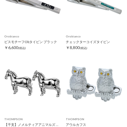
Orobianco
Orobianco
ビスモチーフObタイピン ブラック
チェックターコイズタイピン
￥6,600
￥8,800
(税込)
(税込)
THOMPSON
THOMPSON
【干支】ノメルティアアニマルズ ホースカフス
アウルカフス