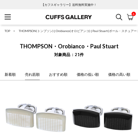
【カフスギャラリー】送料無料実施中！
6
検索
カ
Cuffs Gallery
TOP
THOMPSON(トンプソン)
|
Orobianco(オロビアンコ)
|
Paul Stuart(ポール・スチュアー
THOMPSON・Orobianco・Paul Stuart
対象商品
21
件
新着順
売れ筋順
おすすめ順
価格の低い順
価格の高い順