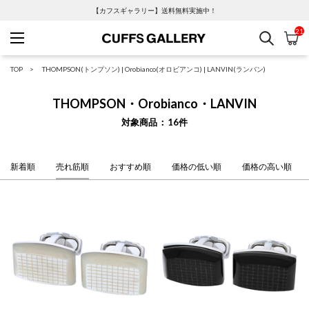
【カフスギャラリー】送料無料実施中！
21
検索
カ
Cuffs Gallery
TOP
THOMPSON(トンプソン)
|
Orobianco(オロビアンコ)
|
LANVIN(ランバン)
THOMPSON・Orobianco・LANVIN
対象商品
16
件
新着順
売れ筋順
おすすめ順
価格の低い順
価格の高い順