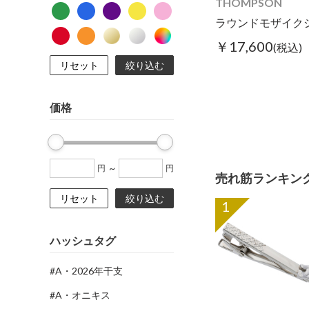
THOMPSON
￥17,600
(税込)
リセット
絞り込む
価格
~
円
円
売れ筋ランキン
リセット
絞り込む
1
ハッシュタグ
#A・2026年干支
#A・オニキス