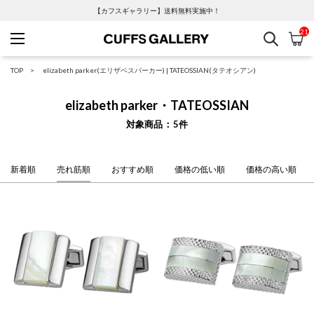
【カフスギャラリー】送料無料実施中！
21
検索
カ
Cuffs Gallery
TOP
elizabeth parker(エリザベスパーカー)
|
TATEOSSIAN(タテオシアン)
elizabeth parker・TATEOSSIAN
対象商品
5
件
新着順
売れ筋順
おすすめ順
価格の低い順
価格の高い順