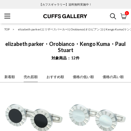
【カフスギャラリー】送料無料実施中！
0
検索
カ
Cuffs Gallery
TOP
elizabeth parker(エリザベスパーカー)
|
Orobianco(オロビアンコ)
|
Kengo Kuma(ケ
elizabeth parker・Orobianco・Kengo Kuma・Paul
Stuart
対象商品
12
件
新着順
売れ筋順
おすすめ順
価格の低い順
価格の高い順