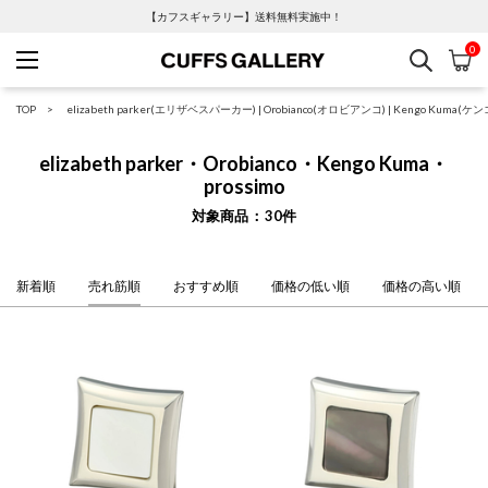
【カフスギャラリー】送料無料実施中！
0
検索
カ
Cuffs Gallery
TOP
elizabeth parker(エリザベスパーカー)
|
Orobianco(オロビアンコ)
|
Kengo Kuma(ケ
elizabeth parker・Orobianco・Kengo Kuma・
prossimo
対象商品
30
件
新着順
売れ筋順
おすすめ順
価格の低い順
価格の高い順