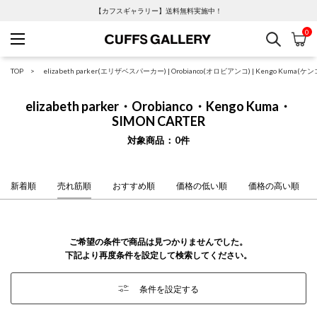
【カフスギャラリー】送料無料実施中！
0
検索
カ
Cuffs Gallery
TOP
elizabeth parker(エリザベスパーカー)
|
Orobianco(オロビアンコ)
|
Kengo Kuma(ケ
elizabeth parker・Orobianco・Kengo Kuma・
SIMON CARTER
対象商品
0
件
新着順
売れ筋順
おすすめ順
価格の低い順
価格の高い順
ご希望の条件で商品は見つかりませんでした。
下記より再度条件を設定して検索してください。
条件を設定する