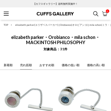
【カフスギャラリー】送料無料実施中！
0
検索
カ
Cuffs Gallery
TOP
elizabeth parker(エリザベスパーカー)
|
Orobianco(オロビアンコ)
|
mila schon(ミラ
elizabeth parker・Orobianco・mila schon・
MACKINTOSH PHILOSOPHY
対象商品
31
件
新着順
売れ筋順
おすすめ順
価格の低い順
価格の高い順