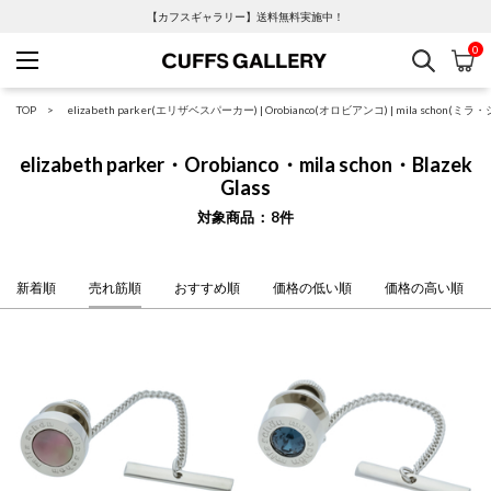
【カフスギャラリー】送料無料実施中！
0
検索
カ
Cuffs Gallery
TOP
elizabeth parker(エリザベスパーカー)
|
Orobianco(オロビアンコ)
|
mila schon(ミラ
elizabeth parker・Orobianco・mila schon・Blazek
Glass
対象商品
8
件
新着順
売れ筋順
おすすめ順
価格の低い順
価格の高い順