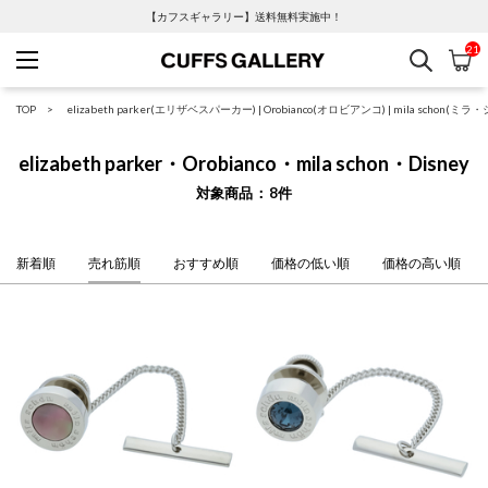
【カフスギャラリー】送料無料実施中！
21
検索
カ
Cuffs Gallery
TOP
elizabeth parker(エリザベスパーカー)
|
Orobianco(オロビアンコ)
|
mila schon(ミラ
elizabeth parker・Orobianco・mila schon・Disney
対象商品
8
件
新着順
売れ筋順
おすすめ順
価格の低い順
価格の高い順