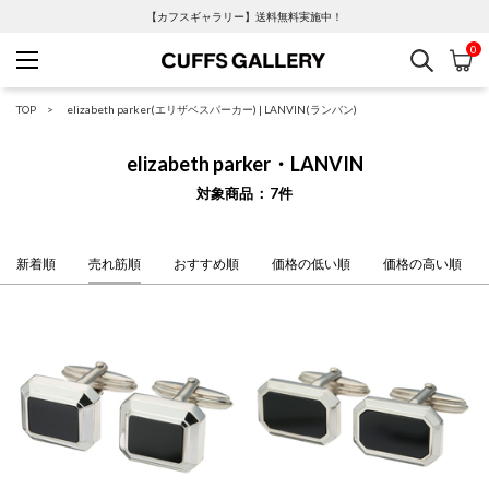
【カフスギャラリー】送料無料実施中！
0
検索
カ
Cuffs Gallery
TOP
elizabeth parker(エリザベスパーカー)
|
LANVIN(ランバン)
elizabeth parker・LANVIN
対象商品
7
件
新着順
売れ筋順
おすすめ順
価格の低い順
価格の高い順