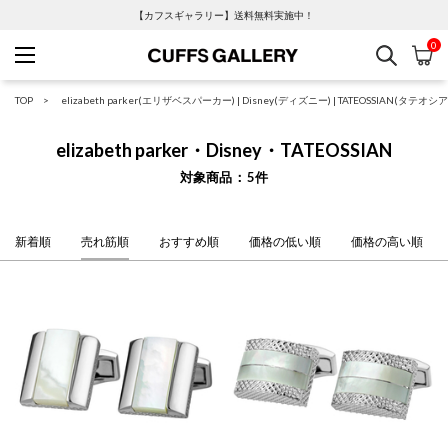
【カフスギャラリー】送料無料実施中！
0
検索
カ
Cuffs Gallery
TOP
elizabeth parker(エリザベスパーカー)
|
Disney(ディズニー)
|
TATEOSSIAN(タテオシア
elizabeth parker・Disney・TATEOSSIAN
対象商品
5
件
新着順
売れ筋順
おすすめ順
価格の低い順
価格の高い順