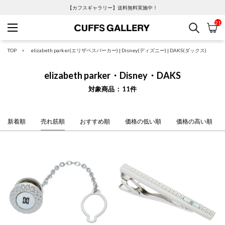
【カフスギャラリー】送料無料実施中！
21
検索
カ
Cuffs Gallery
TOP
elizabeth parker(エリザベスパーカー)
|
Disney(ディズニー)
|
DAKS(ダックス)
elizabeth parker・Disney・DAKS
対象商品
11
件
新着順
売れ筋順
おすすめ順
価格の低い順
価格の高い順