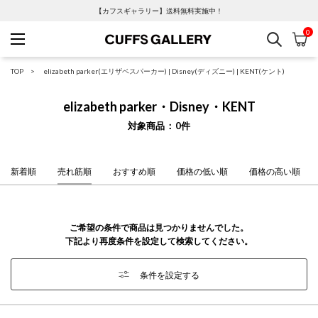
【カフスギャラリー】送料無料実施中！
0
検索
カ
Cuffs Gallery
TOP
elizabeth parker(エリザベスパーカー)
|
Disney(ディズニー)
|
KENT(ケント)
elizabeth parker・Disney・KENT
対象商品
0
件
新着順
売れ筋順
おすすめ順
価格の低い順
価格の高い順
ご希望の条件で商品は見つかりませんでした。
下記より再度条件を設定して検索してください。
条件を設定する