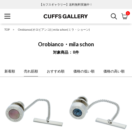
【カフスギャラリー】送料無料実施中！
0
検索
カ
Cuffs Gallery
TOP
Orobianco(オロビアンコ)
|
mila schon(ミラ・ショーン)
Orobianco・mila schon
対象商品
8
件
新着順
売れ筋順
おすすめ順
価格の低い順
価格の高い順