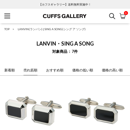
【カフスギャラリー】送料無料実施中！
0
検索
カ
Cuffs Gallery
TOP
LANVIN(ランバン)
|
SING A SONG(シング ア ソング)
LANVIN・SING A SONG
対象商品
7
件
新着順
売れ筋順
おすすめ順
価格の低い順
価格の高い順