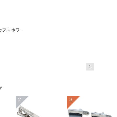
オクタゴンシェルカフス ホワイト
1
グ
2
3