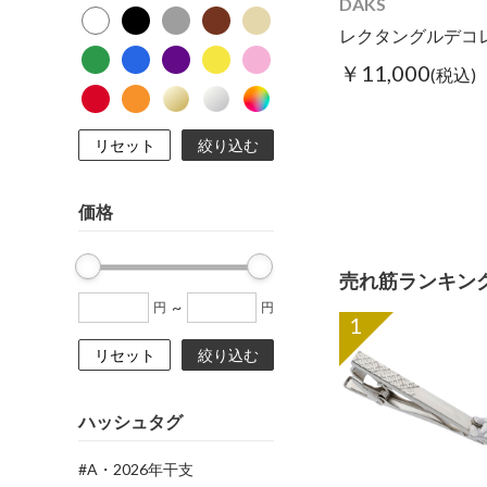
DAKS
￥11,000
(税込)
リセット
絞り込む
価格
売れ筋ランキン
~
円
円
1
リセット
絞り込む
ハッシュタグ
#A・2026年干支