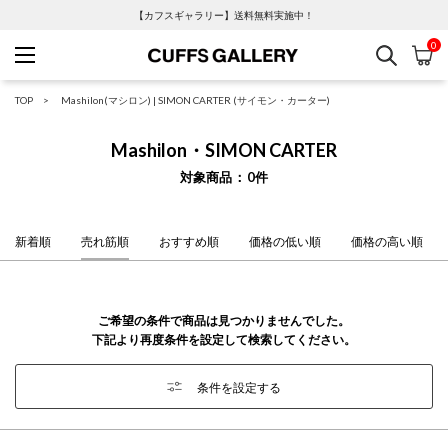
【カフスギャラリー】送料無料実施中！
0
検索
カ
Cuffs Gallery
TOP
Mashilon(マシロン)
|
SIMON CARTER (サイモン・カーター)
Mashilon・SIMON CARTER
対象商品
0
件
新着順
売れ筋順
おすすめ順
価格の低い順
価格の高い順
ご希望の条件で商品は見つかりませんでした。
下記より再度条件を設定して検索してください。
条件を設定する