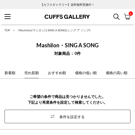
【カフスギャラリー】送料無料実施中！
6
検索
カ
Cuffs Gallery
TOP
Mashilon(マシロン)
|
SING A SONG(シング ア ソング)
Mashilon・SING A SONG
対象商品
0
件
新着順
売れ筋順
おすすめ順
価格の低い順
価格の高い順
ご希望の条件で商品は見つかりませんでした。
下記より再度条件を設定して検索してください。
条件を設定する