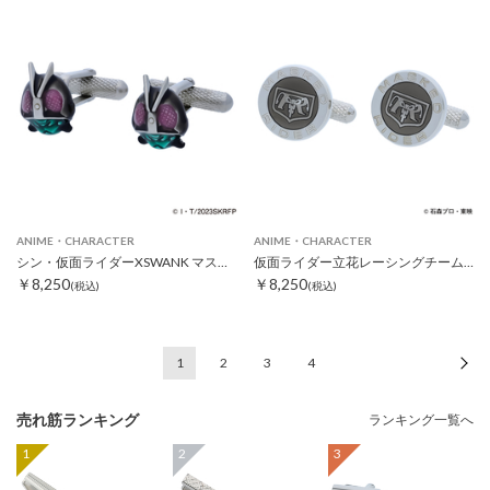
ANIME・CHARACTER
ANIME・CHARACTER
シン・仮面ライダーXSWANK マスクカフス
仮面ライダー立花レーシングチームカフス グレー
￥8,250
￥8,250
(税込)
(税込)
1
2
3
4
次
売れ筋ランキング
ランキング一覧へ
1
2
3