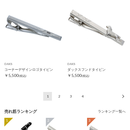
DAKS
DAKS
コーナーデザインロゴタイピン
ダックスフンドタイピン
￥5,500
￥5,500
(税込)
(税込)
1
2
3
4
次
売れ筋ランキング
ランキング一覧へ
1
2
3