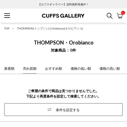
【カフスギャラリー】送料無料実施中！
0
検索
カ
Cuffs Gallery
TOP
THOMPSON(トンプソン)
|
Orobianco(オロビアンコ)
THOMPSON・Orobianco
対象商品
0
件
新着順
売れ筋順
おすすめ順
価格の低い順
価格の高い順
ご希望の条件で商品は見つかりませんでした。
下記より再度条件を設定して検索してください。
条件を設定する