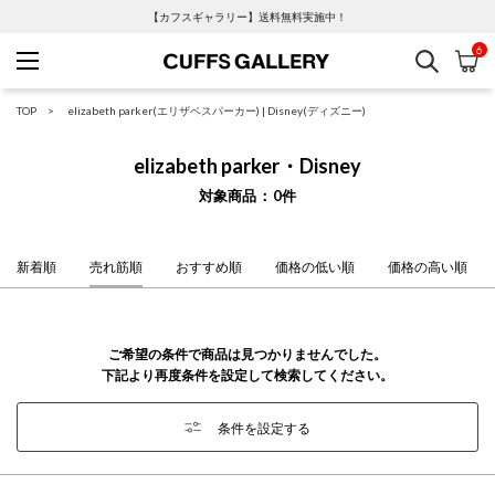
【カフスギャラリー】送料無料実施中！
6
検索
カ
Cuffs Gallery
TOP
elizabeth parker(エリザベスパーカー)
|
Disney(ディズニー)
elizabeth parker・Disney
対象商品
0
件
新着順
売れ筋順
おすすめ順
価格の低い順
価格の高い順
ご希望の条件で商品は見つかりませんでした。
下記より再度条件を設定して検索してください。
条件を設定する