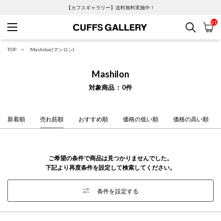
【カフスギャラリー】送料無料実施中！
21
検索
カ
Cuffs Gallery
TOP
Mashilon(マシロン)
Mashilon
対象商品
0
件
新着順
売れ筋順
おすすめ順
価格の低い順
価格の高い順
ご希望の条件で商品は見つかりませんでした。
下記より再度条件を設定して検索してください。
条件を設定する