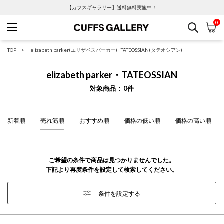
【カフスギャラリー】送料無料実施中！
0
検索
カ
Cuffs Gallery
TOP
elizabeth parker(エリザベスパーカー)
|
TATEOSSIAN(タテオシアン)
elizabeth parker・TATEOSSIAN
対象商品
0
件
新着順
売れ筋順
おすすめ順
価格の低い順
価格の高い順
ご希望の条件で商品は見つかりませんでした。
下記より再度条件を設定して検索してください。
条件を設定する