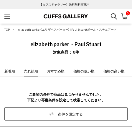
【カフスギャラリー】送料無料実施中！
0
検索
カ
Cuffs Gallery
TOP
elizabeth parker(エリザベスパーカー)
|
Paul Stuart(ポール・スチュアート)
elizabeth parker・Paul Stuart
対象商品
0
件
新着順
売れ筋順
おすすめ順
価格の低い順
価格の高い順
ご希望の条件で商品は見つかりませんでした。
下記より再度条件を設定して検索してください。
条件を設定する