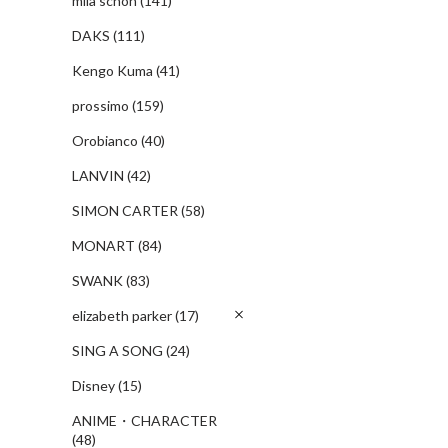
mila schon
(141)
DAKS
(111)
Kengo Kuma
(41)
prossimo
(159)
Orobianco
(40)
LANVIN
(42)
SIMON CARTER
(58)
MONART
(84)
SWANK
(83)
elizabeth parker
(17)
SING A SONG
(24)
Disney
(15)
ANIME・CHARACTER
(48)