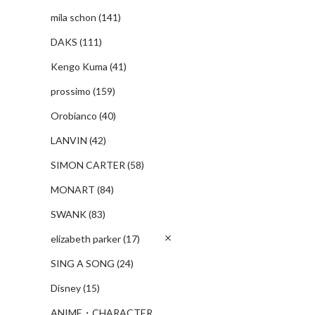
mila schon
(141)
DAKS
(111)
Kengo Kuma
(41)
prossimo
(159)
Orobianco
(40)
LANVIN
(42)
SIMON CARTER
(58)
MONART
(84)
SWANK
(83)
elizabeth parker
(17)
SING A SONG
(24)
Disney
(15)
ANIME・CHARACTER