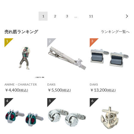
1
2
3
…
11
次
売れ筋ランキング
ランキング一覧へ
1
2
3
ANIME・CHARACTER
DAKS
DAKS
￥4,400
￥5,500
￥13,200
(税込)
(税込)
(税込)
4
5
6