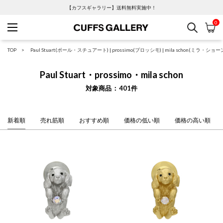
【カフスギャラリー】送料無料実施中！
0
検索
カ
Cuffs Gallery
TOP
Paul Stuart(ポール・スチュアート)
|
prossimo(プロッシモ)
|
mila schon(ミラ・ショー
Paul Stuart・prossimo・mila schon
対象商品
401
件
新着順
売れ筋順
おすすめ順
価格の低い順
価格の高い順