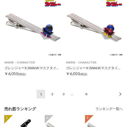
ANIME・CHARACTER
ANIME・CHARACTER
ゴレンジャーX SWANKマスクタイピン アオレンジャー
ゴレンジャーX SWANKマスクタイピン アカレンジャー
￥6,050
￥6,050
(税込)
(税込)
1
2
3
…
8
次
売れ筋ランキング
ランキング一覧へ
1
2
3