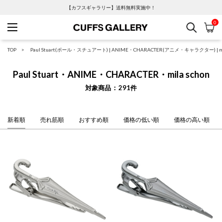
【カフスギャラリー】送料無料実施中！
0
検索
カ
Cuffs Gallery
TOP
Paul Stuart(ポール・スチュアート)
|
ANIME・CHARACTER(アニメ・キャラクター)
|
Paul Stuart・ANIME・CHARACTER・mila schon
対象商品
291
件
新着順
売れ筋順
おすすめ順
価格の低い順
価格の高い順