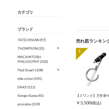
カテゴリ
ブランド
TATEOSSIAN
(97)
売れ筋ランキン
THOMPSON
(31)
1
MACKINTOSH
PHILOSOPHY
(102)
Paul Stuart
(108)
mila schon
(141)
DAKS
(111)
Kengo Kuma
(41)
￥5,500
(税込)
prossimo
(159)