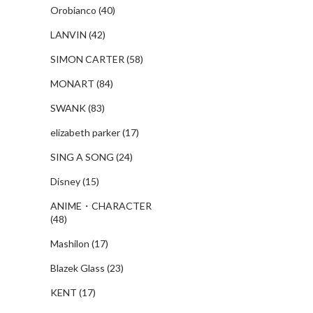
Orobianco
(40)
LANVIN
(42)
SIMON CARTER
(58)
MONART
(84)
SWANK
(83)
elizabeth parker
(17)
SING A SONG
(24)
Disney
(15)
ANIME・CHARACTER
(48)
Mashilon
(17)
Blazek Glass
(23)
KENT
(17)