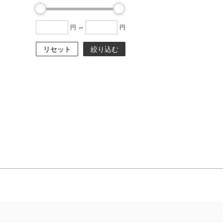
~
円
円
リセット
絞り込む