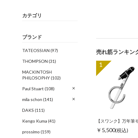
カテゴリ
ブランド
TATEOSSIAN
(97)
売れ筋ランキン
THOMPSON
(31)
1
MACKINTOSH
PHILOSOPHY
(102)
Paul Stuart
(108)
mila schon
(141)
DAKS
(111)
Kengo Kuma
(41)
￥5,500
(税込)
prossimo
(159)