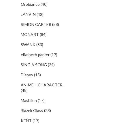
Orobianco
(40)
LANVIN
(42)
SIMON CARTER
(58)
MONART
(84)
SWANK
(83)
elizabeth parker
(17)
SING A SONG
(24)
Disney
(15)
ANIME・CHARACTER
(48)
Mashilon
(17)
Blazek Glass
(23)
KENT
(17)