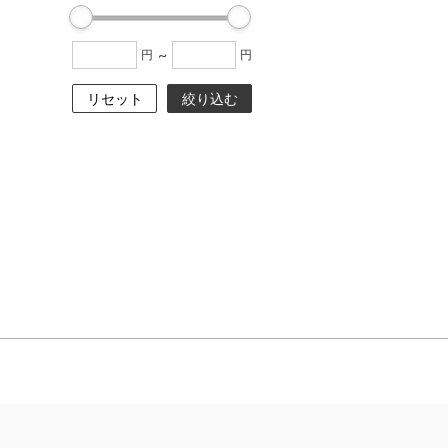
~
円
円
リセット
絞り込む