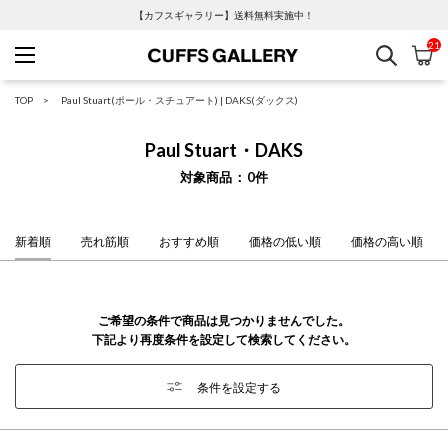
【カフスギャラリー】送料無料実施中！
21
検索
カ
Cuffs Gallery
TOP
Paul Stuart(ポール・スチュアート)
|
DAKS(ダックス)
Paul Stuart・DAKS
対象商品
0
件
新着順
売れ筋順
おすすめ順
価格の低い順
価格の高い順
ご希望の条件で商品は見つかりませんでした。
下記より再度条件を設定して検索してください。
条件を設定する