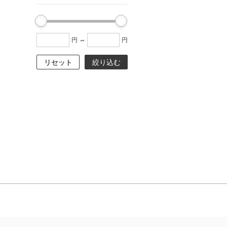
~
円
円
リセット
絞り込む