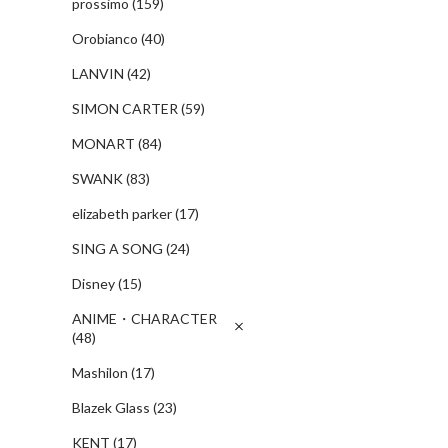
prossimo
(159)
Orobianco
(40)
LANVIN
(42)
SIMON CARTER
(59)
MONART
(84)
SWANK
(83)
elizabeth parker
(17)
SING A SONG
(24)
Disney
(15)
ANIME・CHARACTER
(48)
Mashilon
(17)
Blazek Glass
(23)
KENT
(17)