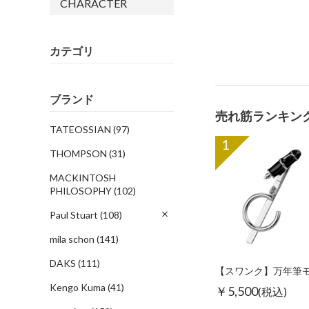
CHARACTER
カテゴリ
ブランド
売れ筋ランキン
TATEOSSIAN
(97)
1
THOMPSON
(31)
MACKINTOSH
PHILOSOPHY
(102)
Paul Stuart
(108)
mila schon
(141)
DAKS
(111)
Kengo Kuma
(41)
￥5,500
(税込)