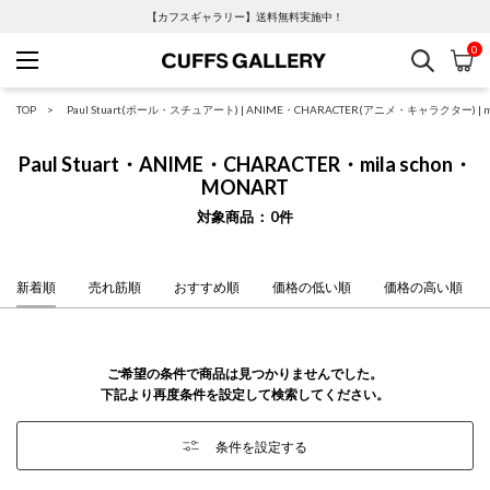
【カフスギャラリー】送料無料実施中！
0
検索
カ
Cuffs Gallery
TOP
Paul Stuart(ポール・スチュアート)
|
ANIME・CHARACTER(アニメ・キャラクター)
|
Paul Stuart・ANIME・CHARACTER・mila schon・
MONART
対象商品
0
件
新着順
売れ筋順
おすすめ順
価格の低い順
価格の高い順
ご希望の条件で商品は見つかりませんでした。
下記より再度条件を設定して検索してください。
条件を設定する