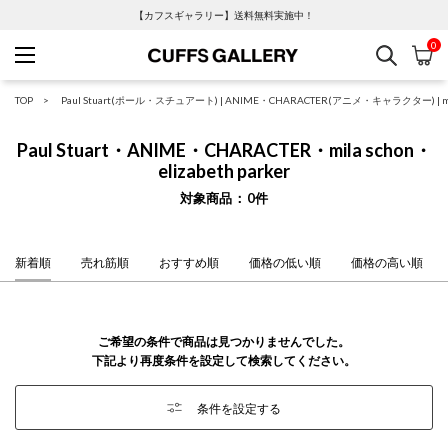
【カフスギャラリー】送料無料実施中！
0
検索
カ
Cuffs Gallery
TOP
Paul Stuart(ポール・スチュアート)
|
ANIME・CHARACTER(アニメ・キャラクター)
|
Paul Stuart・ANIME・CHARACTER・mila schon・
elizabeth parker
対象商品
0
件
新着順
売れ筋順
おすすめ順
価格の低い順
価格の高い順
ご希望の条件で商品は見つかりませんでした。
下記より再度条件を設定して検索してください。
条件を設定する