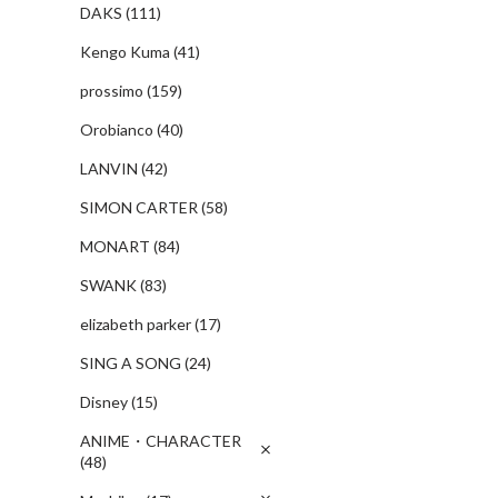
DAKS
(111)
Kengo Kuma
(41)
prossimo
(159)
Orobianco
(40)
LANVIN
(42)
SIMON CARTER
(58)
MONART
(84)
SWANK
(83)
elizabeth parker
(17)
SING A SONG
(24)
Disney
(15)
ANIME・CHARACTER
(48)