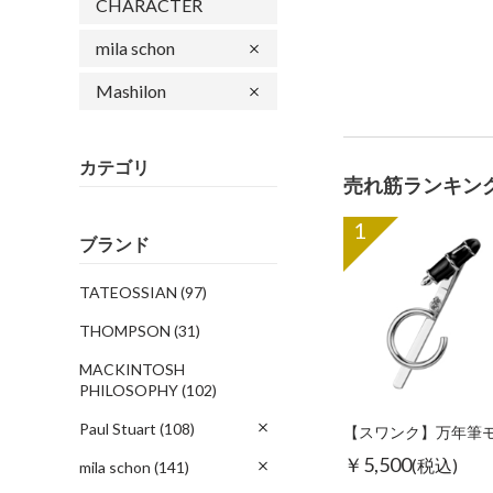
CHARACTER
mila schon
Mashilon
カテゴリ
売れ筋ランキン
1
ブランド
TATEOSSIAN
(97)
THOMPSON
(31)
MACKINTOSH
PHILOSOPHY
(102)
Paul Stuart
(108)
￥5,500
(税込)
mila schon
(141)