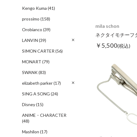
Kengo Kuma
(41)
prossimo
(158)
mila schon
Orobianco
(39)
ネクタイモチーフ
LANVIN
(39)
￥5,500
(税込)
SIMON CARTER
(56)
MONART
(79)
SWANK
(83)
elizabeth parker
(17)
SING A SONG
(24)
Disney
(15)
ANIME・CHARACTER
(48)
Mashilon
(17)