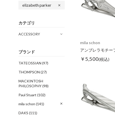
elizabeth parker
カテゴリ
ACCESSORY
mila schon
アンブレラモチー
ブランド
￥5,500
(税込)
TATEOSSIAN
(97)
THOMPSON
(27)
MACKINTOSH
PHILOSOPHY
(98)
Paul Stuart
(102)
mila schon
(141)
DAKS
(111)