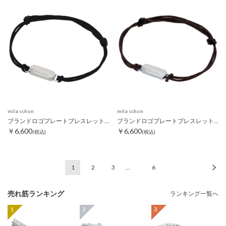
mila schon
mila schon
ブランドロゴプレートブレスレット ブラック
ブランドロゴプレートブレスレット ダークブラウン
￥6,600
￥6,600
(税込)
(税込)
1
2
3
…
6
次
売れ筋ランキング
ランキング一覧へ
1
2
3