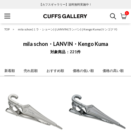
【カフスギャラリー】送料無料実施中！
0
検索
カ
Cuffs Gallery
TOP
mila schon(ミラ・ショーン)
|
LANVIN(ランバン)
|
Kengo Kuma(ケンゴクマ)
mila schon・LANVIN・Kengo Kuma
対象商品
221
件
新着順
売れ筋順
おすすめ順
価格の低い順
価格の高い順