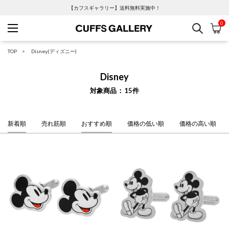
【カフスギャラリー】送料無料実施中！
0
検索
カ
Cuffs Gallery
TOP
Disney(ディズニー)
Disney
対象商品
15
件
新着順
売れ筋順
おすすめ順
価格の低い順
価格の高い順