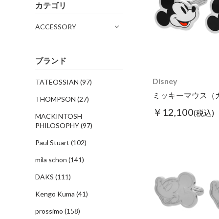
カテゴリ
ACCESSORY
ブランド
Disney
TATEOSSIAN
(97)
THOMPSON
(27)
￥12,100
(税込)
MACKINTOSH
PHILOSOPHY
(97)
Paul Stuart
(102)
mila schon
(141)
DAKS
(111)
Kengo Kuma
(41)
prossimo
(158)