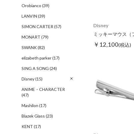
Orobianco
(39)
LANVIN
(39)
Disney
SIMON CARTER
(57)
MONART
(79)
￥12,100
(税込)
SWANK
(82)
elizabeth parker
(17)
SING A SONG
(24)
Disney
(15)
ANIME・CHARACTER
(47)
Mashilon
(17)
Blazek Glass
(23)
KENT
(17)