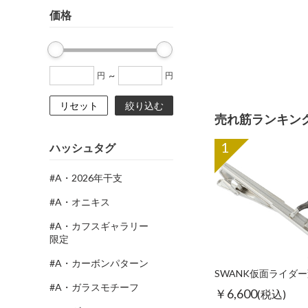
価格
~
円
円
リセット
絞り込む
売れ筋ランキン
1
ハッシュタグ
#A・2026年干支
#A・オニキス
#A・カフスギャラリー
限定
#A・カーボンパターン
#A・ガラスモチーフ
￥6,600
(税込)