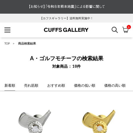
【カフスギャラリー】送料無料実施中！
6
検索
カ
Cuffs Gallery
TOP
商品検索結果
A・ゴルフモチーフの検索結果
対象商品
18
件
新着順
売れ筋順
おすすめ順
価格の低い順
価格の高い順