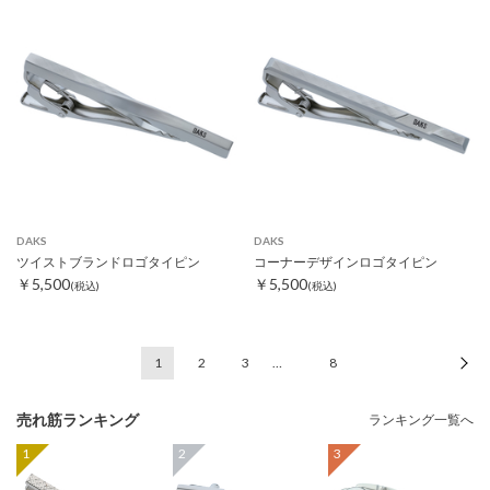
DAKS
DAKS
ツイストブランドロゴタイピン
コーナーデザインロゴタイピン
￥5,500
￥5,500
(税込)
(税込)
1
2
3
…
8
次
売れ筋ランキング
ランキング一覧へ
1
2
3