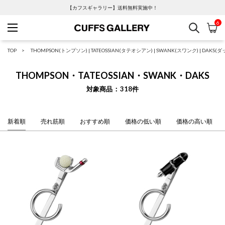
【カフスギャラリー】送料無料実施中！
6
検索
カ
Cuffs Gallery
TOP
THOMPSON(トンプソン)
|
TATEOSSIAN(タテオシアン)
|
SWANK(スワンク)
|
DAKS(ダ
THOMPSON・TATEOSSIAN・SWANK・DAKS
対象商品
318
件
新着順
売れ筋順
おすすめ順
価格の低い順
価格の高い順