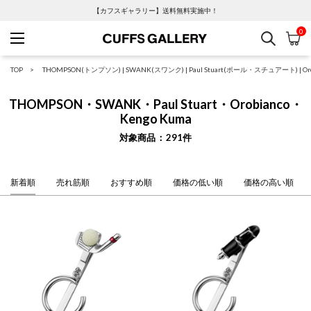
【カフスギャラリー】送料無料実施中！
0
検索
カ
Cuffs Gallery
TOP
THOMPSON(トンプソン)
|
SWANK(スワンク)
|
Paul Stuart(ポール・スチュアート)
|
O
THOMPSON・SWANK・Paul Stuart・Orobianco・
Kengo Kuma
対象商品
291
件
新着順
売れ筋順
おすすめ順
価格の低い順
価格の高い順