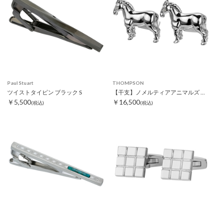
Paul Stuart
THOMPSON
ツイストタイピン ブラック S
【干支】ノメルティアアニマルズ ホースカフス
￥5,500
￥16,500
(税込)
(税込)