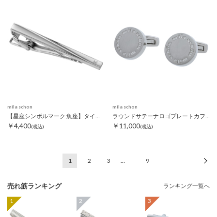
mila schon
mila schon
【星座シンボルマーク 魚座】タイピン
ラウンドサテーナロゴプレートカフス シルバー
￥4,400
￥11,000
(税込)
(税込)
1
2
3
…
9
次
売れ筋ランキング
ランキング一覧へ
1
2
3