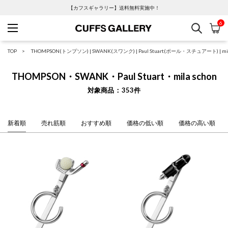
【カフスギャラリー】送料無料実施中！
6
検索
カ
Cuffs Gallery
TOP
THOMPSON(トンプソン)
|
SWANK(スワンク)
|
Paul Stuart(ポール・スチュアート)
|
m
THOMPSON・SWANK・Paul Stuart・mila schon
対象商品
353
件
新着順
売れ筋順
おすすめ順
価格の低い順
価格の高い順